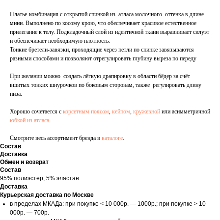
Платье-комбинация с открытой спинкой из атласа молочного оттенка в длине
мини. Выполнено по косому крою, что обеспечивает красивое естественное
прилегание к телу. Подкладочный слой из идентичной ткани выравнивает силуэт
и обеспечивает необходимую плотность.
Тонкие бретели-завязки, проходящие через петли по спинке завязываются
разными способами и позволяют отрегулировать глубину выреза по переду
При желании можно создать лёгкую драпировку в области бёдер за счёт
вшитых тонких шнурочков по боковым сторонам, также регулировать длину
низа.
Хорошо сочетается с
корсетным поясом
,
кейпом
,
кружевной
или асимметричной
юбкой из атласа
.
Смотрите весь ассортимент бренда в
каталоге
.
Состав
Доставка
Обмен и возврат
Состав
95% полиэстер, 5% эластан
Доставка
Курьерская доставка по Москве
в пределах МКАДа: при покупке < 10 000р. — 1000р.; при покупке > 10
000р. — 700р.