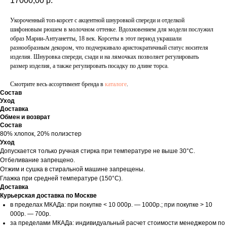
17000,00
р.
Укороченный топ-корсет с акцентной шнуровкой спереди и отделкой
шифоновым рюшем в молочном оттенке. Вдохновением для модели послужил
образ Марии-Антуанетты, 18 век. Корсеты в этот период украшали
разнообразным декором, что подчеркивало аристократичный статус носителя
изделия. Шнуровка спереди, сзади и на лямочках позволяет регулировать
размер изделия, а также регулировать посадку по длине торса.
Смотрите весь ассортимент бренда в
каталоге
.
Состав
Уход
Доставка
Обмен и возврат
Состав
80% хлопок, 20% полиэстер
Уход
Допускается только ручная стирка при температуре не выше 30°C.
Отбеливание запрещено.
Отжим и сушка в стиральной машине запрещены.
Глажка при средней температуре (150°C).
Доставка
Курьерская доставка по Москве
в пределах МКАДа: при покупке < 10 000р. — 1000р.; при покупке > 10
000р. — 700р.
за пределами МКАДа: индивидуальный расчет стоимости менеджером по