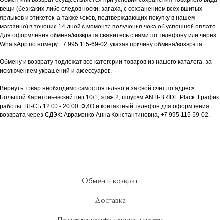
Обмен или возврат осуществляется при условии сохранения товарного вида
вещи (без каких-либо следов носки, запаха, с сохранением всех вшитых
ярлыков и этикеток, а также чеков, подтверждающих покупку в нашем
магазине) в течение 14 дней с момента получения чека об успешной оплате.
Для оформления обмена/возврата свяжитесь с нами по телефону или через
WhatsApp по номеру +7 995 115-69-02, указав причину обмена/возврата.
Обмену и возврату подлежат все категории товаров из нашего каталога, за
исключением украшений и аксессуаров.
Вернуть товар необходимо самостоятельно и за свой счет по адресу:
Большой Харитоньевский пер.10/1, этаж 2, шоурум ANTI-BRIDE Place. График
работы: ВТ-СБ 12:00 - 20:00. ФИО и контактный телефон для оформления
возврата через СДЭК: Авраменко Анна Константиновна, +7 995 115-69-02.
Обмен и возврат
Доставка