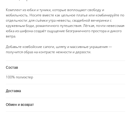
Комплект из юбки и туники, которые воплощают свободу и
мобильность. Носите вместе как цельное платье или комбинируйте по
отдельности: для съёмки утра невесты, свадебной вечеринки с
кружевным боди, романтичного путешествия. Лёгкая, почти невесомая
юбка из шифона создаёт ощущение безграничного простора и дикого
ветра.
Добавьте ковбойские сапоги, шляпу и массивные украшения —
получится образ на контрасте нежности и дерзости.
Состав
100% полиэстер
Доставка
Обмен и возврат