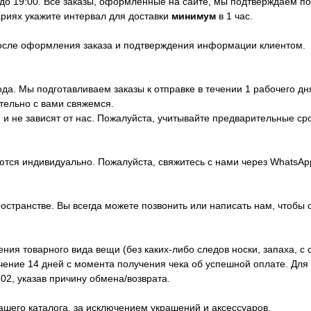
 до 19:00. Все заказы, оформленные на сайте, мы подтверждаем п
риях укажите интервал для доставки
минимум
в 1 час.
после оформления заказа и подтверждения информации клиентом.
да. Мы подготавливаем заказы к отправке в течении 1 рабочего дн
тельно с вами свяжемся.
и не зависят от нас. Пожалуйста, учитывайте предварительные ср
ются индивидуально. Пожалуйста, свяжитесь с нами через WhatsA
ространстве. Вы всегда можете позвонить или написать нам, чтобы 
ия товарного вида вещи (без каких-либо следов носки, запаха, с 
ечение 14 дней с момента получения чека об успешной оплате. Дл
02, указав причину обмена/возврата.
ашего каталога, за исключением украшений и аксессуаров.