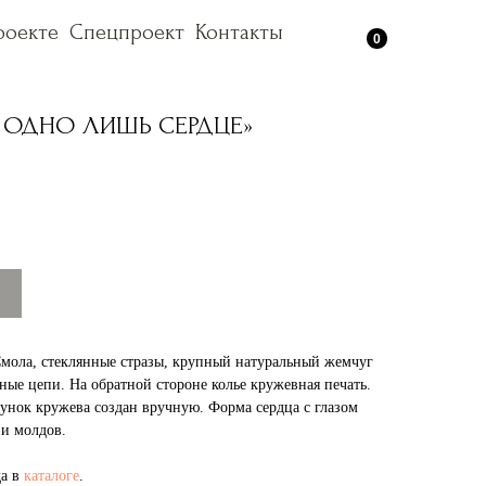
роекте
роекте
Спецпроект
Спецпроект
Контакты
Контакты
0
 ОДНО ЛИШЬ СЕРДЦЕ»
Смола, стеклянные стразы, крупный натуральный жемчуг
ьные цепи. На обратной стороне колье кружевная печать.
сунок кружева создан вручную. Форма сердца с глазом
 и молдов.
да в
каталоге
.