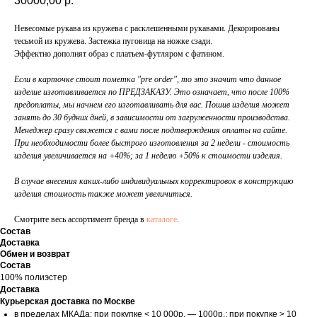
30000,00
р.
Невесомые рукава из кружева с расклешенными рукавами. Декорированы
тесьмой из кружева. Застежка пуговица на ножке сзади.
Эффектно дополнят образ с платьем-футляром с фатином.
Если в карточке стоит пометка "pre order", то это значит что данное
изделие изготавливается по ПРЕДЗАКАЗУ. Это означает, что после 100%
предоплаты, мы начнем его изготавливать для вас. Пошив изделия может
занять до 30 будних дней, в зависимости от загруженности производства.
Менеджер сразу свяжется с вами после подтверждения оплаты на сайте.
При необходимости более быстрого изготовления за 2 недели - стоимость
изделия увеличивается на +40%; за 1 неделю +50% к стоимости изделия.
В случае внесения каких-либо индивидуальных корректировок в конструкцию
изделия стоимость также может увеличиться.
Смотрите весь ассортимент бренда в
каталоге
.
Состав
Доставка
Обмен и возврат
Состав
100% полиэстер
Доставка
Курьерская доставка по Москве
в пределах МКАДа: при покупке < 10 000р. — 1000р.; при покупке > 10