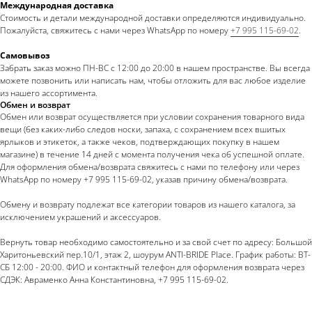
Международная доставка
Стоимость и детали международной доставки определяются индивидуально.
Пожалуйста, свяжитесь с нами через WhatsApp по номеру
+7 995 115-69-02
.
Самовывоз
Забрать заказ можно ПН-ВС с 12:00 до 20:00 в нашем пространстве. Вы всегда
можете позвонить или написать нам, чтобы отложить для вас любое изделие
из нашего ассортимента.
Обмен и возврат
Обмен или возврат осуществляется при условии сохранения товарного вида
вещи (без каких-либо следов носки, запаха, с сохранением всех вшитых
ярлыков и этикеток, а также чеков, подтверждающих покупку в нашем
магазине) в течение 14 дней с момента получения чека об успешной оплате.
Для оформления обмена/возврата свяжитесь с нами по телефону или через
WhatsApp по номеру +7 995 115-69-02, указав причину обмена/возврата.
Обмену и возврату подлежат все категории товаров из нашего каталога, за
исключением украшений и аксессуаров.
Вернуть товар необходимо самостоятельно и за свой счет по адресу: Большой
Харитоньевский пер.10/1, этаж 2, шоурум ANTI-BRIDE Place. График работы: ВТ-
СБ 12:00 - 20:00. ФИО и контактный телефон для оформления возврата через
СДЭК: Авраменко Анна Константиновна, +7 995 115-69-02.