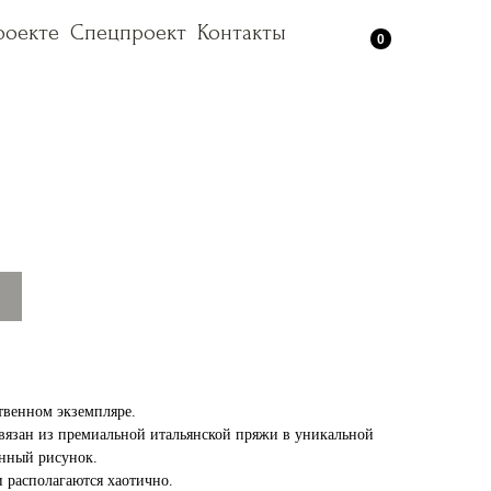
роекте
роекте
Спецпроект
Спецпроект
Контакты
Контакты
0
твенном экземпляре.
вязан из премиальной итальянской пряжи в уникальной
енный рисунок.
и располагаются хаотично.