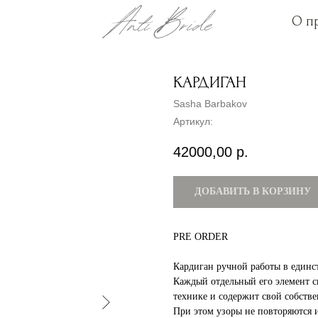
О п
О п
КАРДИГАН
Sasha Barbakov
Артикул:
42000,00
р.
ДОБАВИТЬ В КОРЗИНУ
PRE ORDER
Кардиган ручной работы в единс
Каждый отдельный его элемент с
технике и содержит свой собств
При этом узоры не повторяются 