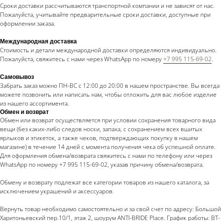
Сроки доставки рассчитываются транспортной компании и не зависят от нас.
Пожалуйста, учитывайте предварительные сроки доставки, доступные при
оформлении заказа.
Международная доставка
Стоимость и детали международной доставки определяются индивидуально.
Пожалуйста, свяжитесь с нами через WhatsApp по номеру
+7 995 115-69-02
.
Самовывоз
Забрать заказ можно ПН-ВС с 12:00 до 20:00 в нашем пространстве. Вы всегда
можете позвонить или написать нам, чтобы отложить для вас любое изделие
из нашего ассортимента.
Обмен и возврат
Обмен или возврат осуществляется при условии сохранения товарного вида
вещи (без каких-либо следов носки, запаха, с сохранением всех вшитых
ярлыков и этикеток, а также чеков, подтверждающих покупку в нашем
магазине) в течение 14 дней с момента получения чека об успешной оплате.
Для оформления обмена/возврата свяжитесь с нами по телефону или через
WhatsApp по номеру +7 995 115-69-02, указав причину обмена/возврата.
Обмену и возврату подлежат все категории товаров из нашего каталога, за
исключением украшений и аксессуаров.
Вернуть товар необходимо самостоятельно и за свой счет по адресу: Большой
Харитоньевский пер.10/1, этаж 2, шоурум ANTI-BRIDE Place. График работы: ВТ-