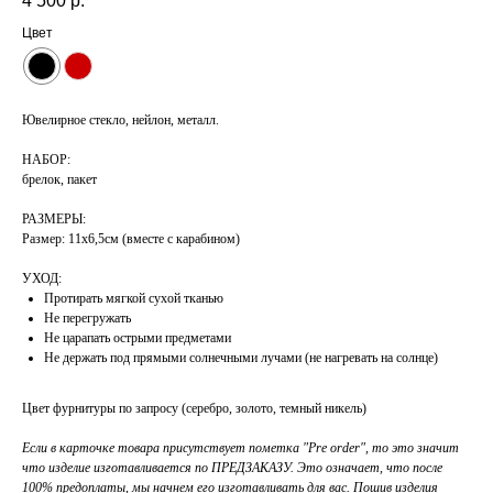
4 500
р.
Цвет
Ювелирное стекло, нейлон, металл.
НАБОР:
брелок, пакет
РАЗМЕРЫ:
Размер: 11х6,5см (вместе с карабином)
УХОД:
Протирать мягкой сухой тканью
Не перегружать
Не царапать острыми предметами
Не держать под прямыми солнечными лучами (не нагревать на солнце)
Цвет фурнитуры по запросу (серебро, золото, темный никель)
Если в карточке товара присутствует пометка "Pre order", то это значит
что изделие изготавливается по ПРЕДЗАКАЗУ. Это означает, что после
100% предоплаты, мы начнем его изготавливать для вас. Пошив изделия