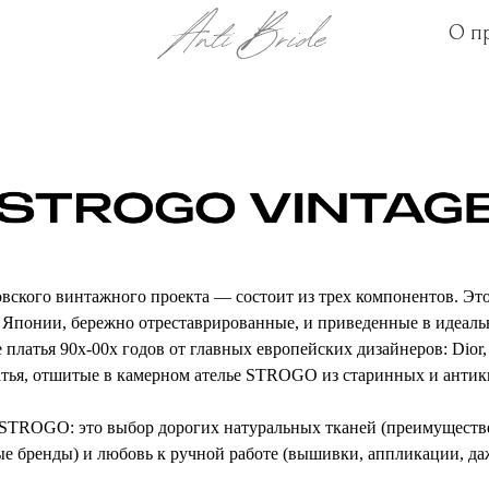
О п
О п
кого винтажного проекта — состоит из трех компонентов. Это
 Японии, бережно отреставрированные, и приведенные в идеал
латья 90х-00х годов от главных европейских дизайнеров: Dior, V
тья, отшитые в камерном ателье STROGO из старинных и антик
STROGO: это выбор дорогих натуральных тканей (преимущественн
ые бренды) и любовь к ручной работе (вышивки, аппликации, даж