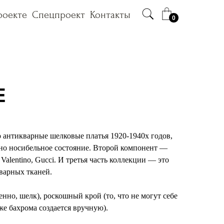
роекте
роекте
Спецпроект
Спецпроект
Контакты
Контакты
0
 антикварные шелковые платья 1920-1940х годов,
ьно носибельное состояние. Второй компонент —
alentino, Gucci. И третья часть коллекции — это
варных тканей.
о, шелк), роскошный крой (то, что не могут себе
е бахрома создается вручную).