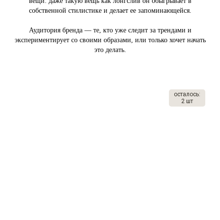
вещи: даже такую вещь как лонгслив он обыгрывает в
собственной стилистике и делает ее запоминающейся.
Аудитория бренда — те, кто уже следит за трендами и
экспериментирует со своими образами, или только хочет начать
это делать.
осталось:
2 шт