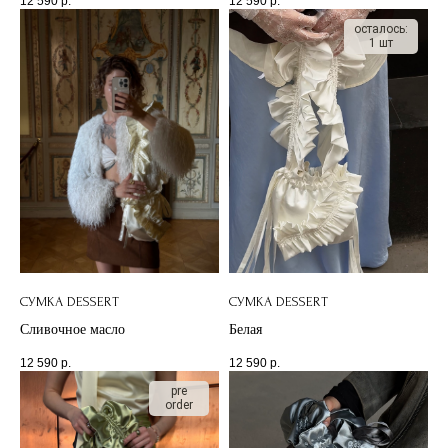
12 590
р.
12 590
р.
осталось:
1 шт
СУМКА DESSERT
СУМКА DESSERT
Сливочное масло
Белая
12 590
р.
12 590
р.
pre
order