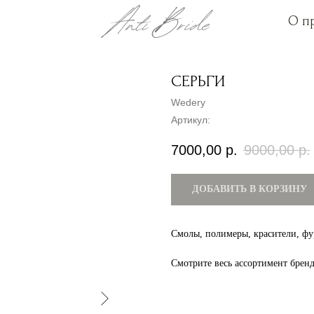
О п
О п
СЕРЬГИ
Wedery
Артикул:
7000,00
р.
9000,00
р.
ДОБАВИТЬ В КОРЗИНУ
Смолы, полимеры, красители, фу
Смотрите весь ассортимент брен