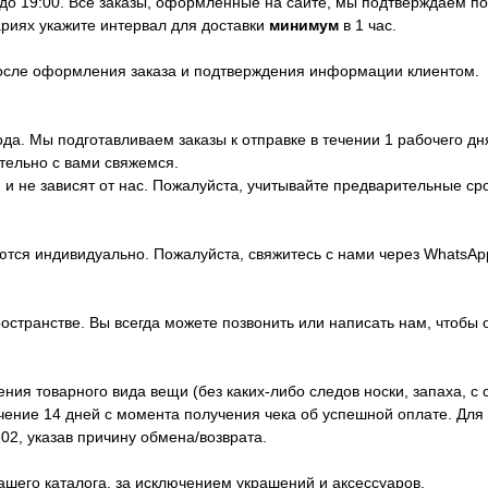
 до 19:00. Все заказы, оформленные на сайте, мы подтверждаем п
риях укажите интервал для доставки
минимум
в 1 час.
после оформления заказа и подтверждения информации клиентом.
да. Мы подготавливаем заказы к отправке в течении 1 рабочего дн
тельно с вами свяжемся.
и не зависят от нас. Пожалуйста, учитывайте предварительные ср
ются индивидуально. Пожалуйста, свяжитесь с нами через WhatsA
ространстве. Вы всегда можете позвонить или написать нам, чтобы 
ия товарного вида вещи (без каких-либо следов носки, запаха, с 
ечение 14 дней с момента получения чека об успешной оплате. Дл
02, указав причину обмена/возврата.
ашего каталога, за исключением украшений и аксессуаров.