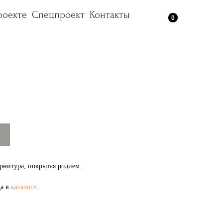
роекте
роекте
Спецпроект
Спецпроект
Контакты
Контакты
0
рнитура, покрытая родием.
да в
каталоге
.