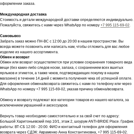
оформлении заказа.
Международная доставка
Стоимость и детали международной доставки определяются индивидуально.
Пожалуйста, свяжитесь с нами через WhatsApp по номеру
+7 995 115-69-02
.
Самовывоз
Забрать заказ можно ПН-ВС с 12:00 до 20:00 в нашем пространстве. Вы
всегда можете позвонить или написать нам, чтобы отложить для вас любое
изделие из нашего ассортимента.
Обмен и возврат
Обмен или возврат осуществляется при условии сохранения товарного вида
вещи (без каких-либо следов носки, запаха, с сохранением всех вшитых
ярлыков и этикеток, а также чеков, подтверждающих покупку в нашем
магазине) в течение 14 дней с момента получения чека об успешной оплате.
Для оформления обмена/возврата свяжитесь с нами по телефону или через
WhatsApp по номеру +7 995 115-69-02, указав причину обмена/возврата.
Обмену и возврату подлежат все категории товаров из нашего каталога, за
исключением украшений и аксессуаров.
Вернуть товар необходимо самостоятельно и за свой счет по адресу:
Большой Харитоньевский пер.10/1, этаж 2, шоурум ANTI-BRIDE Place. График
работы: ВТ-СБ 12:00 - 20:00. ФИО и контактный телефон для оформления
возврата через СДЭК: Авраменко Анна Константиновна, +7 995 115-69-02.