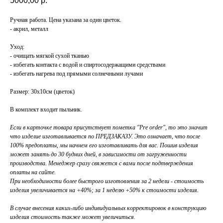
5000,00
р.
Ручная работа. Цена указана за один цветок.
- акрил, металл
Уход:
- очищать мягкой сухой тканью
- избегать контакта с водой и спиртосодержащими средствами
- избегать нагрева под прямыми солнечными лучами
Размер: 30х10см (цветок)
В комплект входит пыльник.
Если в карточке товара присутствует пометка "Pre order", то это значит
что изделие изготавливается по ПРЕДЗАКАЗУ. Это означает, что после
100% предоплаты, мы начнем его изготавливать для вас. Пошив изделия
может занять до 30 будних дней, в зависимости от загруженности
производства. Менеджер сразу свяжется с вами после подтверждения
оплаты на сайте.
При необходимости более быстрого изготовления за 2 недели - стоимость
изделия увеличивается на +40%; за 1 неделю +50% к стоимости изделия.
В случае внесения каких-либо индивидуальных корректировок в конструкцию
изделия стоимость также может увеличиться.