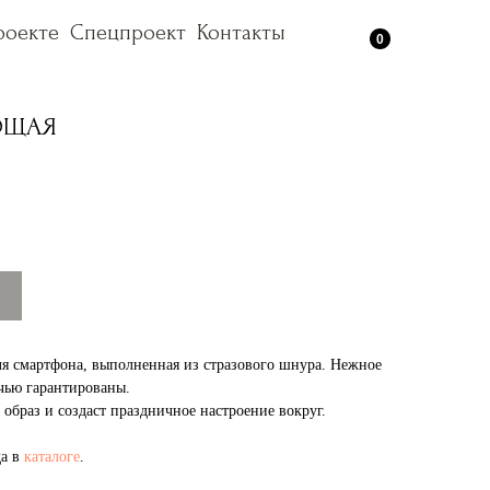
роекте
роекте
Спецпроект
Спецпроект
Контакты
Контакты
0
ЮЩАЯ
ля смартфона, выполненная из стразового шнура. Нежное
очью гарантированы.
образ и создаст праздничное настроение вокруг.
да в
каталоге
.