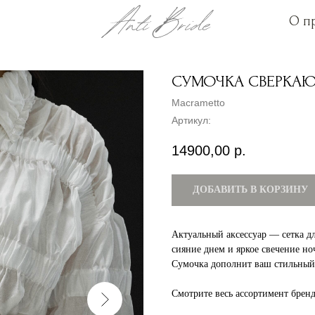
О п
О п
СУМОЧКА СВЕРКА
Macrametto
Артикул:
14900,00
р.
ДОБАВИТЬ В КОРЗИНУ
Актуальный аксессуар — сетка д
сияние днем и яркое свечение н
Сумочка дополнит ваш стильный 
Смотрите весь ассортимент брен