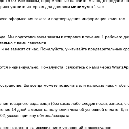
 до 19:00. Все заказы, оформленные на сайте, мы подтверждаем п
риях укажите интервал для доставки
минимум
в 1 час.
после оформления заказа и подтверждения информации клиентом.
да. Мы подготавливаем заказы к отправке в течении 1 рабочего дн
тельно с вами свяжемся.
и не зависят от нас. Пожалуйста, учитывайте предварительные ср
ются индивидуально. Пожалуйста, свяжитесь с нами через WhatsA
ространстве. Вы всегда можете позвонить или написать нам, чтобы 
ия товарного вида вещи (без каких-либо следов носки, запаха, с 
ечение 14 дней с момента получения чека об успешной оплате. Дл
02, указав причину обмена/возврата.
ашего каталога, за исключением украшений и аксессуаров.