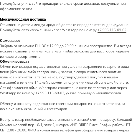
Пожалуйста, учитывайте предварительные сроки доставки, доступные при
оформлении заказа.
Международная доставка
Стоимость и детали международной доставки определяются индивидуально.
Пожалуйста, свяжитесь с нами через WhatsApp по номеру
+7 995 115-69-02
.
Самовывоз
Забрать заказ можно ПН-ВС с 12:00 до 20:00 в нашем пространстве. Вы всегда
можете позвонить или написать нам, чтобы отложить для вас любое изделие
из нашего ассортимента.
Обмен и возврат
Обмен или возврат осуществляется при условии сохранения товарного вида
вещи (без каких-либо следов носки, запаха, с сохранением всех вшитых
ярлыков и этикеток, а также чеков, подтверждающих покупку в нашем
магазине) в течение 14 дней с момента получения чека об успешной оплате.
Для оформления обмена/возврата свяжитесь с нами по телефону или через
WhatsApp по номеру +7 995 115-69-02, указав причину обмена/возврата.
Обмену и возврату подлежат все категории товаров из нашего каталога, за
исключением украшений и аксессуаров.
Вернуть товар необходимо самостоятельно и за свой счет по адресу: Большой
Харитоньевский пер.10/1, этаж 2, шоурум ANTI-BRIDE Place. График работы: ВТ-
СБ 12:00 - 20:00. ФИО и контактный телефон для оформления возврата через