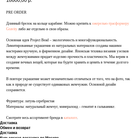
18600,00
р.
PRE ORDER
Длинный брелок на кольце карабине. Можно крепить к
ожерелью-трасформеру
Gravity
либо же отдельно в свои образы.
Основная идея Project Bead – экологичность и многофункциональность.
Лимитированные украшения из натуральных материалов созданы нашими
мастерами вручную, в фирменном дизайне. Японская техника вязания узелков
между жемчужинами придает изделию прочность и пластичность. Мы верим в
создание вечных вещей, которые вы будете хранить и ценить в течение долгого
времени.
В повторе украшение может незначительно отличаться от того, что на фото, так
как в природе не существует одинаковых жемчужин. Основной дизайн
сохраняется.
Фурнитура: латунь серебристая
Материалы: натуральный жемчуг, минералоид – гематит в гальванике.
Смотрите весь ассортимент бренда в
каталоге
.
Доставка
Обмен и возврат
Доставка