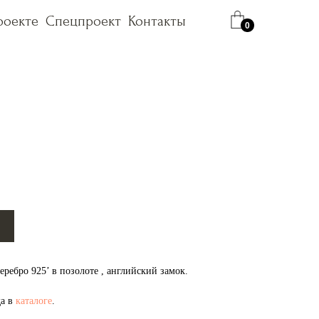
роекте
роекте
Спецпроект
Спецпроект
Контакты
Контакты
0
ребро 925’ в позолоте , английский замок.
да в
каталоге
.