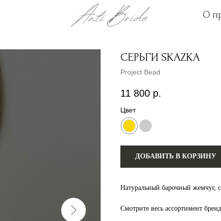
О п
О п
СЕРЬГИ SKAZKA
Project Bead
11 800
р.
Цвет
ДОБАВИТЬ В КОРЗИНУ
Натуральный барочный жемчуг, се
Смотрите весь ассортимент брен