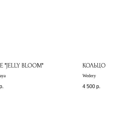
Е "JELLY BLOOM"
КОЛЬЦО
aya
Wedery
р.
4 500
р.