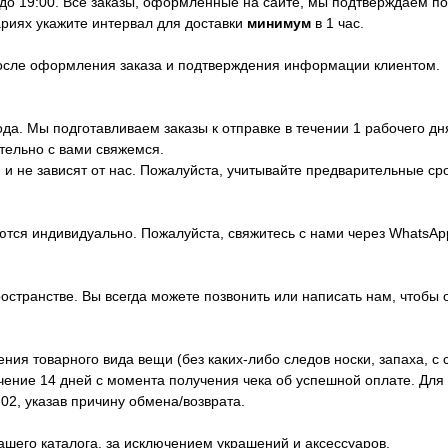
 до 19:00. Все заказы, оформленные на сайте, мы подтверждаем п
риях укажите интервал для доставки
минимум
в 1 час.
после оформления заказа и подтверждения информации клиентом.
да. Мы подготавливаем заказы к отправке в течении 1 рабочего дн
тельно с вами свяжемся.
и не зависят от нас. Пожалуйста, учитывайте предварительные ср
ются индивидуально. Пожалуйста, свяжитесь с нами через WhatsA
ространстве. Вы всегда можете позвонить или написать нам, чтобы 
ия товарного вида вещи (без каких-либо следов носки, запаха, с 
ечение 14 дней с момента получения чека об успешной оплате. Дл
02, указав причину обмена/возврата.
ашего каталога, за исключением украшений и аксессуаров.