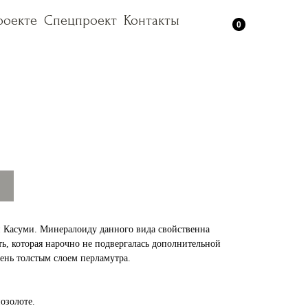
роекте
роекте
Спецпроект
Спецпроект
Контакты
Контакты
0
 Касуми. Минералоиду данного вида свойственна
ь, которая нарочно не подвергалась дополнительной
ень толстым слоем перламутра.
озолоте.