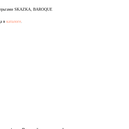
и серьгами SKAZKA, BAROQUE
да в
каталоге
.