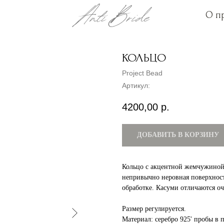
О п
О п
КОЛЬЦО
Project Bead
Артикул:
4200,00
р.
ДОБАВИТЬ В КОРЗИНУ
Кольцо с акцентной жемчужиной
непривычно неровная поверхност
обработке. Касуми отличаются оч
Размер регулируется.
Материал: серебро 925' пробы в п