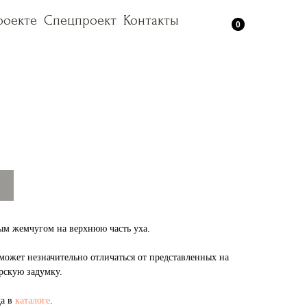
роекте
роекте
Спецпроект
Спецпроект
Контакты
Контакты
0
ым жемчугом на верхнюю часть уха.
ожет незначительно отличаться от представленных на
рскую задумку.
да в
каталоге
.