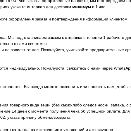
 до 19:00. Все заказы, оформленные на сайте, мы подтверждаем п
риях укажите интервал для доставки
минимум
в 1 час.
после оформления заказа и подтверждения информации клиентом.
да. Мы подготавливаем заказы к отправке в течении 1 рабочего дн
тельно с вами свяжемся.
и не зависят от нас. Пожалуйста, учитывайте предварительные ср
ются индивидуально. Пожалуйста, свяжитесь с нами через WhatsA
ространстве. Вы всегда можете позвонить или написать нам, чтобы 
ия товарного вида вещи (без каких-либо следов носки, запаха, с 
ечение 14 дней с момента получения чека об успешной оплате. Дл
02, указав причину обмена/возврата.
ашего каталога, за исключением украшений и аксессуаров.