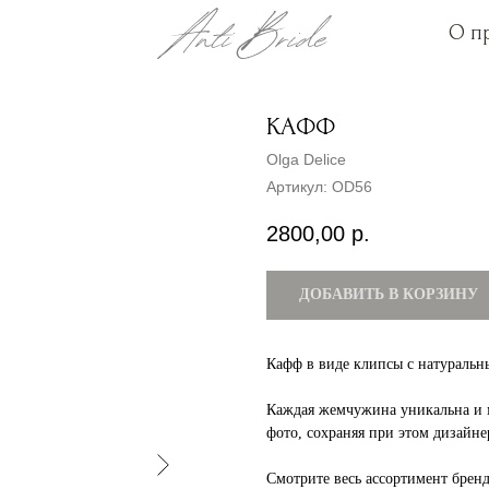
О п
О п
КАФФ
Olga Delice
Артикул:
OD56
2800,00
р.
ДОБАВИТЬ В КОРЗИНУ
Кафф в виде клипсы с натуральн
Каждая жемчужина уникальна и м
фото, сохраняя при этом дизайне
Смотрите весь ассортимент брен