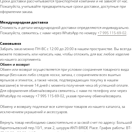
Сроки доставки рассчитываются транспортной компании и не зависят от нас.
Пожалуйста, учитывайте предварительные сроки доставки, доступные при
оформлении заказа.
Международная доставка
Стоимость и детали международной доставки определяются индивидуально.
Пожалуйста, свяжитесь с нами через WhatsApp по номеру
+7 995 115-69-02
.
Самовывоз
Забрать заказ можно ПН-ВС с 12:00 до 20:00 в нашем пространстве. Вы всегда
можете позвонить или написать нам, чтобы отложить для вас любое изделие
из нашего ассортимента.
Обмен и возврат
Обмен или возврат осуществляется при условии сохранения товарного вида
вещи (без каких-либо следов носки, запаха, с сохранением всех вшитых
ярлыков и этикеток, а также чеков, подтверждающих покупку в нашем
магазине) в течение 14 дней с момента получения чека об успешной оплате.
Для оформления обмена/возврата свяжитесь с нами по телефону или через
WhatsApp по номеру +7 995 115-69-02, указав причину обмена/возврата.
Обмену и возврату подлежат все категории товаров из нашего каталога, за
исключением украшений и аксессуаров.
Вернуть товар необходимо самостоятельно и за свой счет по адресу: Большой
Харитоньевский пер.10/1, этаж 2, шоурум ANTI-BRIDE Place. График работы: ВТ-