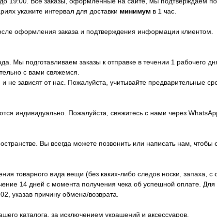
 до 19:00. Все заказы, оформленные на сайте, мы подтверждаем п
риях укажите интервал для доставки
минимум
в 1 час.
после оформления заказа и подтверждения информации клиентом.
да. Мы подготавливаем заказы к отправке в течении 1 рабочего дн
тельно с вами свяжемся.
и не зависят от нас. Пожалуйста, учитывайте предварительные ср
ются индивидуально. Пожалуйста, свяжитесь с нами через WhatsA
ространстве. Вы всегда можете позвонить или написать нам, чтобы 
ия товарного вида вещи (без каких-либо следов носки, запаха, с 
ечение 14 дней с момента получения чека об успешной оплате. Дл
02, указав причину обмена/возврата.
ашего каталога, за исключением украшений и аксессуаров.