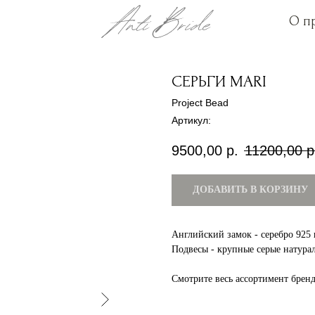
О п
О п
СЕРЬГИ MARI
Project Bead
Артикул:
9500,00
р.
11200,00
р
ДОБАВИТЬ В КОРЗИНУ
Английский замок - серебро 925
Подвесы - крупные серые натур
Смотрите весь ассортимент брен