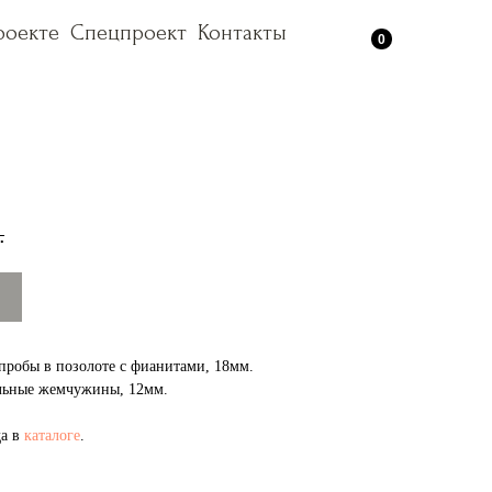
роекте
роекте
Спецпроект
Спецпроект
Контакты
Контакты
0
.
 пробы в позолоте с фианитами, 18мм.
альные жемчужины, 12мм.
да в
каталоге
.