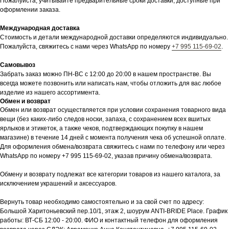
Пожалуйста, учитывайте предварительные сроки доставки, доступные при
оформлении заказа.
Международная доставка
Стоимость и детали международной доставки определяются индивидуально.
Пожалуйста, свяжитесь с нами через WhatsApp по номеру
+7 995 115-69-02
.
Самовывоз
Забрать заказ можно ПН-ВС с 12:00 до 20:00 в нашем пространстве. Вы
всегда можете позвонить или написать нам, чтобы отложить для вас любое
изделие из нашего ассортимента.
Обмен и возврат
Обмен или возврат осуществляется при условии сохранения товарного вида
вещи (без каких-либо следов носки, запаха, с сохранением всех вшитых
ярлыков и этикеток, а также чеков, подтверждающих покупку в нашем
магазине) в течение 14 дней с момента получения чека об успешной оплате.
Для оформления обмена/возврата свяжитесь с нами по телефону или через
WhatsApp по номеру +7 995 115-69-02, указав причину обмена/возврата.
Обмену и возврату подлежат все категории товаров из нашего каталога, за
исключением украшений и аксессуаров.
Вернуть товар необходимо самостоятельно и за свой счет по адресу:
Большой Харитоньевский пер.10/1, этаж 2, шоурум ANTI-BRIDE Place. График
работы: ВТ-СБ 12:00 - 20:00. ФИО и контактный телефон для оформления