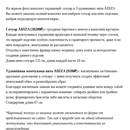
На первом фото комплект украшений: сотуар и 3 удлиненных нити ADIZA
Вы можете заказать полный комплект или выбрать сотуар или нить отдельно,
выбрав подходящую комплектацию.
Сотуар ADIZA (38200₽)
с гроздями барочного жемчуга выполнен вручную.
Каждая жемчужина в украшении провязана в японской технике через узелок,
это придаёт изделию особую пластичность и гарантирует прочность: даже если
нить повредится, жемчужины не рассыплются.
Отсылка к известному французскому модному дому взята за методологию
создания данного изделия.
Длина нити сотуара 135 см, длина каждой кисти 10 см.
Удлинённая жемчужная нить ADIZA (9100₽)
с магнитными застёжками -
идеальное дополнение к сотуару: с ними получится создать эффектный
жемчужный обвес и разнообразить образ.
Благодаря магнитным замкам вы можете соединять длинные нити между собой
и экспериментировать с вариантами ношения: собирать двойное или тройное
колье, формировать браслеты либо анклеты в несколько оборотов.
Стандартная длина 67 см.
*Барочный жемчуг из наличия может отличаться по форме от
представленного на сайте. Так как в природе нет ни одной идентичной
жемчужины, что доказывает уникальность и естественность их
происхождения.