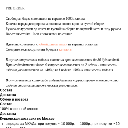
PRE ORDER
Свободная блуза с воланами из вареного 100% хлопка.
Кокетка переда декорирована воланом косого кроя на густой сборке.
Рукава-полуреглан до локтя на густой на сборке по верхней части и низу рукава.
Воротник-стойка 10 см с завязками по спинке.
Идеально сочетается с
юбкой длины макси
из варенного хлопка.
Смотрите весь ассортимент бренда в
каталоге
.
В случае отсутствия изделия в наличии срок изготовления до 30 будних дней.
При необходимости более быстрого изготовления за 2 недели - стоимость
изделия увеличивается на +40%; за 1 неделю +50% к стоимости изделия.
В случае внесения каких-либо индивидуальных корректировок в конструкцию
изделия стоимость также может увеличиться.
Состав
Доставка
Обмен и возврат
Состав
100% варенный хлопок
Доставка
Курьерская доставка по Москве
в пределах МКАДа: при покупке < 10 000р. — 1000р.; при покупке > 10