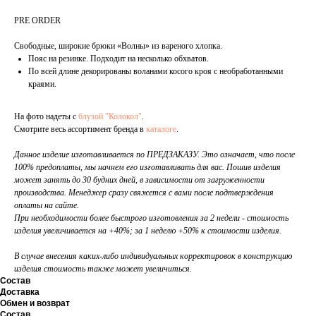
PRE ORDER
Свободные, широкие брюки «Волны» из вареного хлопка.
Пояс на резинке. Подходит на несколько обхватов.
По всей длине декорированы воланами косого кроя с необработанными
краями.
На фото надеты с
блузой "Колокол"
.
Смотрите весь ассортимент бренда в
каталоге
.
Данное изделие изготавливается по ПРЕДЗАКАЗУ. Это означает, что после
100% предоплаты, мы начнем его изготавливать для вас. Пошив изделия
может занять до 30 будних дней, в зависимости от загруженности
производства. Менеджер сразу свяжется с вами после подтверждения
оплаты на сайте.
При необходимости более быстрого изготовления за 2 недели - стоимость
изделия увеличивается на +40%; за 1 неделю +50% к стоимости изделия.
В случае внесения каких-либо индивидуальных корректировок в конструкцию
изделия стоимость также может увеличиться.
Состав
Доставка
Обмен и возврат
Состав