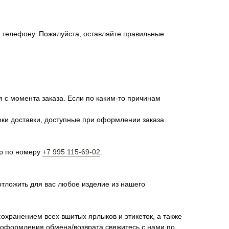
о телефону. Пожалуйста, оставляйте правильные
я с момента заказа. Если по каким-то причинам
оки доставки, доступные при оформлении заказа.
pp по номеру
+7 995 115-69-02
.
отложить для вас любое изделие из нашего
сохранением всех вшитых ярлыков и этикеток, а также
я оформления обмена/возврата свяжитесь с нами по