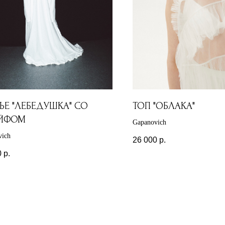
ЬЕ "ЛЕБЕДУШКА" СО
ТОП "ОБЛАКА"
ЙФОМ
Gapanovich
vich
26 000
р.
0
р.