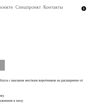
роекте
роекте
Спецпроект
Спецпроект
Контакты
Контакты
0
-блуза с высоким жестким воротником на расширение от
вку.
ужением к низу.