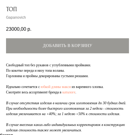
ТОП
Gapanovich
23000,00
р.
ДОБАВИТЬ В КОРЗИНУ
Свободный топ без рукавов с углубленными проймами.
По кокетке переда и низу топа воланы.
Горловина и проймы декорированы густыми рюшами.
Идеально сочетается с
юбкой длины макси
из варенного хлопка.
Смотрите весь ассортимент бренда в
каталоге
.
В случае отсутствия изделия в наличии срок изготовления до 30 будних дней.
При необходимости более быстрого изготовления за 2 недели - стоимость
изделия увеличивается на +40%; за 1 неделю +50% к стоимости изделия.
В случае внесения каких-либо индивидуальных корректировок в конструкцию
изделия стоимость также может увеличиться.