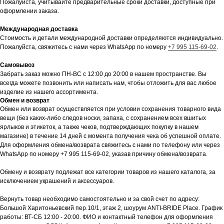
Пожалуйста, учитывайте предварительные сроки доставки, доступные при
оформлении заказа.
Международная доставка
Стоимость и детали международной доставки определяются индивидуально.
Пожалуйста, свяжитесь с нами через WhatsApp по номеру
+7 995 115-69-02
.
Самовывоз
Забрать заказ можно ПН-ВС с 12:00 до 20:00 в нашем пространстве. Вы
всегда можете позвонить или написать нам, чтобы отложить для вас любое
изделие из нашего ассортимента.
Обмен и возврат
Обмен или возврат осуществляется при условии сохранения товарного вида
вещи (без каких-либо следов носки, запаха, с сохранением всех вшитых
ярлыков и этикеток, а также чеков, подтверждающих покупку в нашем
магазине) в течение 14 дней с момента получения чека об успешной оплате.
Для оформления обмена/возврата свяжитесь с нами по телефону или через
WhatsApp по номеру +7 995 115-69-02, указав причину обмена/возврата.
Обмену и возврату подлежат все категории товаров из нашего каталога, за
исключением украшений и аксессуаров.
Вернуть товар необходимо самостоятельно и за свой счет по адресу:
Большой Харитоньевский пер.10/1, этаж 2, шоурум ANTI-BRIDE Place. График
работы: ВТ-СБ 12:00 - 20:00. ФИО и контактный телефон для оформления