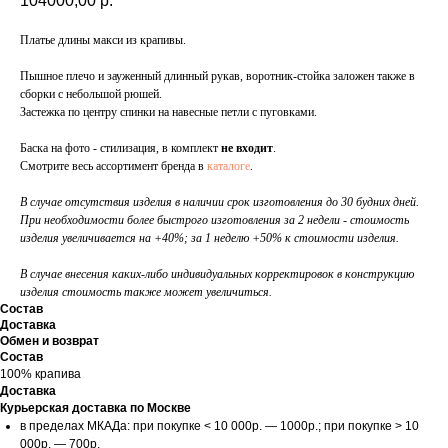
104000,00
р.
Платье длины макси из крапивы.
Пышное плечо и зауженный длинный рукав, воротник-стойка заложен также в
сборки с небольшой рюшей.
Застежка по центру спинки на навесные петли с пуговками.
Баска на фото - стилизация, в комплект
не входит
.
Смотрите весь ассортимент бренда в
каталоге
.
В случае отсутствия изделия в наличии срок изготовления до 30 будних дней.
При необходимости более быстрого изготовления за 2 недели - стоимость
изделия увеличивается на +40%; за 1 неделю +50% к стоимости изделия.
В случае внесения каких-либо индивидуальных корректировок в конструкцию
изделия стоимость также может увеличиться.
Состав
Доставка
Обмен и возврат
Состав
100% крапива
Доставка
Курьерская доставка по Москве
в пределах МКАДа: при покупке < 10 000р. — 1000р.; при покупке > 10
000р. — 700р.