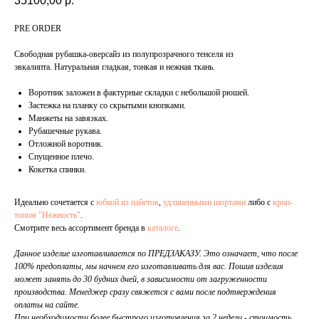
35100,00
р.
PRE ORDER
Свободная рубашка-оверсайз из полупрозрачного тенселя из
эвкалипта. Натуральная гладкая, тонкая и нежная ткань.
Воротник заложен в фактурные складки с небольшой рюшей.
Застежка на планку со скрытыми кнопками.
Манжеты на завязках.
Рубашечные рукава.
Отложной воротник.
Спущенное плечо.
Кокетка спинки.
Идеально сочетается с
юбкой из пайеток
,
удлиненными шортами
либо с
кроп-
топом "Нежность"
.
Смотрите весь ассортимент бренда в
каталоге
.
Данное изделие изготавливается по ПРЕДЗАКАЗУ. Это означает, что после
100% предоплаты, мы начнем его изготавливать для вас. Пошив изделия
может занять до 30 будних дней, в зависимости от загруженности
производства. Менеджер сразу свяжется с вами после подтверждения
оплаты на сайте.
При необходимости более быстрого изготовления за 2 недели - стоимость