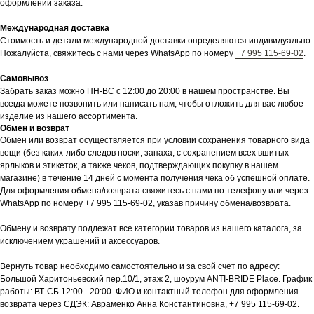
оформлении заказа.
Международная доставка
Стоимость и детали международной доставки определяются индивидуально.
Пожалуйста, свяжитесь с нами через WhatsApp по номеру
+7 995 115-69-02
.
Самовывоз
Забрать заказ можно ПН-ВС с 12:00 до 20:00 в нашем пространстве. Вы
всегда можете позвонить или написать нам, чтобы отложить для вас любое
изделие из нашего ассортимента.
Обмен и возврат
Обмен или возврат осуществляется при условии сохранения товарного вида
вещи (без каких-либо следов носки, запаха, с сохранением всех вшитых
ярлыков и этикеток, а также чеков, подтверждающих покупку в нашем
магазине) в течение 14 дней с момента получения чека об успешной оплате.
Для оформления обмена/возврата свяжитесь с нами по телефону или через
WhatsApp по номеру +7 995 115-69-02, указав причину обмена/возврата.
Обмену и возврату подлежат все категории товаров из нашего каталога, за
исключением украшений и аксессуаров.
Вернуть товар необходимо самостоятельно и за свой счет по адресу:
Большой Харитоньевский пер.10/1, этаж 2, шоурум ANTI-BRIDE Place. График
работы: ВТ-СБ 12:00 - 20:00. ФИО и контактный телефон для оформления
возврата через СДЭК: Авраменко Анна Константиновна, +7 995 115-69-02.