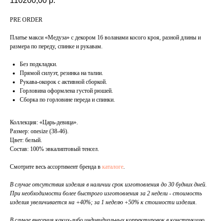
110200,00
р.
PRE ORDER
Платье макси «Медуза» с декором 16 воланами косого кроя, разной длины и
размера по переду, спинке и рукавам.
Без подкладки.
Прямой силуэт, резинка на талии.
Рукава-окорок с активной сборкой.
Горловина оформлена густой рюшей.
Сборка по горловине переда и спинки.
Коллекция: «Царь-девица».
Размер: onesize (38-46).
Цвет: белый.
Состав: 100% эвкалиптовый тенсел.
Смотрите весь ассортимент бренда в
каталоге
.
В случае отсутствия изделия в наличии срок изготовления до 30 будних дней.
При необходимости более быстрого изготовления за 2 недели - стоимость
изделия увеличивается на +40%; за 1 неделю +50% к стоимости изделия.
В случае внесения каких-либо индивидуальных корректировок в конструкцию