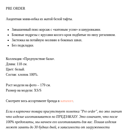
PRE ORDER
Акцентная мини-юбка из жатой белой тафты.
Завышенный пояс-корсаж с «китовым усом» и шнуровками.
Боковые подрезы с ярусами косого кроя подбитые по низу регилином.
Застежка на потайную молнию в боковых швах.
Без подкладки.
Коллекция «Предчувствие бала».
Длина: 118 см.
Цвет: белый.
Состав: хлопок 100%.
Рост модели на фото – 179 см.
Размер на модели: XS/S
Смотрите весь ассортимент бренда в
каталоге
.
Если в карточке товара присутствует пометка "Pre order", то это значит
что изделие изготавливается по ПРЕДЗАКАЗУ. Это означает, что после
100% предоплаты, мы начнем его изготавливать для вас. Пошив изделия
может занять до 30 будних дней, в зависимости от загруженности