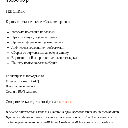
45000,00
р.
PRE ORDER
Короткое стеганое платье «Стежок» с рюшами.
Застежка по спинке на завязки.
Прямой силуэт, глубокая пройма.
Проймы оформлены густой рюшей.
Лиф переда и спинки ручной стежки.
Сборка от горловины на перед и спинку.
Воротник-стойка с рюшей заложен в складки.
По низу платья волан на сборке.
Коллекция: «Царь-девица».
Размер: onesize (38-42).
Цвет: теплый белый.
Состав: 100% хлопок.
Смотрите весь ассортимент бренда в
каталоге
.
В случае отсутствия изделия в наличии срок изготовления до 30 будних дней.
При необходимости более быстрого изготовления за 2 недели - стоимость
изделия увеличивается на +40%; за 1 неделю +50% к стоимости изделия.