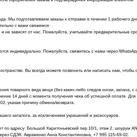
да. Мы подготавливаем заказы к отправке в течении 1 рабочего дн
тельно с вами свяжемся.
и не зависят от нас. Пожалуйста, учитывайте предварительные ср
ются индивидуально. Пожалуйста, свяжитесь с нами через WhatsA
ространстве. Вы всегда можете позвонить или написать нам, чтобы 
ия товарного вида вещи (без каких-либо следов носки, запаха, с 
ечение 14 дней с момента получения чека об успешной оплате. Дл
02, указав причину обмена/возврата.
ашего каталога, за исключением украшений и аксессуаров.
т по адресу: Большой Харитоньевский пер.10/1, этаж 2, шоурум ANT
рез СДЭК: Авраменко Анна Константиновна, +7 995 115-69-02.