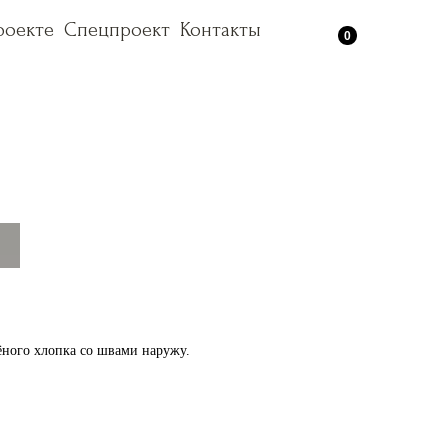
роекте
роекте
Спецпроект
Спецпроект
Контакты
Контакты
0
ёного хлопка со швами наружу.