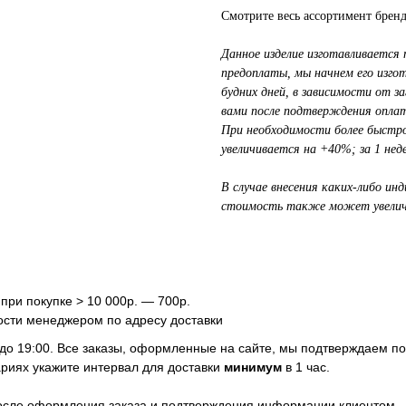
Смотрите весь ассортимент брен
Данное изделие изготавливаетс
предоплаты, мы начнем его изго
будних дней, в зависимости от 
вами после подтверждения оплат
При необходимости более быстрог
увеличивается на +40%; за 1 не
В случае внесения каких-либо ин
стоимость также может увелич
 при покупке > 10 000р. — 700р.
ости менеджером по адресу доставки
 до 19:00. Все заказы, оформленные на сайте, мы подтверждаем п
риях укажите интервал для доставки
минимум
в 1 час.
после оформления заказа и подтверждения информации клиентом.