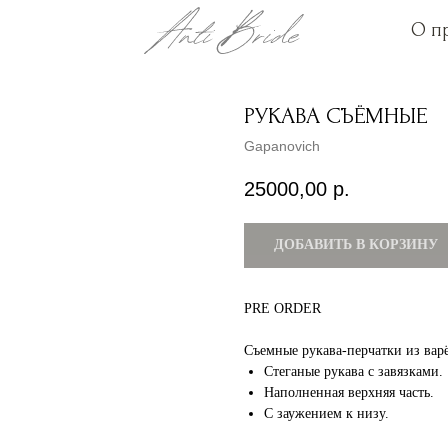
О п
О п
РУКАВА СЪЁМНЫЕ
Gapanovich
25000,00
р.
ДОБАВИТЬ В КОРЗИНУ
PRE ORDER
Съемные рукава-перчатки из вар
Стеганые рукава с завязками.
Наполненная верхняя часть.
С заужением к низу.