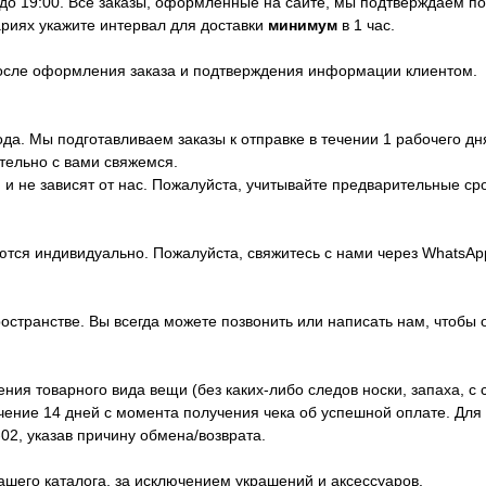
 до 19:00. Все заказы, оформленные на сайте, мы подтверждаем п
риях укажите интервал для доставки
минимум
в 1 час.
после оформления заказа и подтверждения информации клиентом.
да. Мы подготавливаем заказы к отправке в течении 1 рабочего дн
тельно с вами свяжемся.
и не зависят от нас. Пожалуйста, учитывайте предварительные ср
ются индивидуально. Пожалуйста, свяжитесь с нами через WhatsA
ространстве. Вы всегда можете позвонить или написать нам, чтобы 
ия товарного вида вещи (без каких-либо следов носки, запаха, с 
ечение 14 дней с момента получения чека об успешной оплате. Дл
02, указав причину обмена/возврата.
ашего каталога, за исключением украшений и аксессуаров.