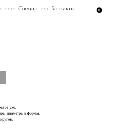
роекте
роекте
Спецпроект
Спецпроект
Контакты
Контакты
0
авое ухо.
ера, диаметра и формы.
кругов.