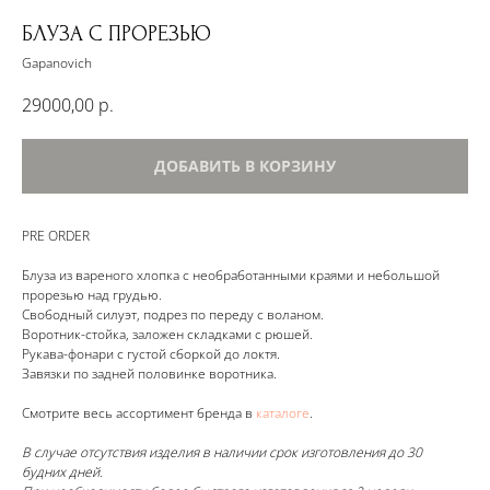
БЛУЗА С ПРОРЕЗЬЮ
Gapanovich
29000,00
р.
ДОБАВИТЬ В КОРЗИНУ
PRE ORDER
Блуза из вареного хлопка с необработанными краями и небольшой
прорезью над грудью.
Свободный силуэт, подрез по переду с воланом.
Воротник-стойка, заложен складками с рюшей.
Рукава-фонари с густой сборкой до локтя.
Завязки по задней половинке воротника.
Смотрите весь ассортимент бренда в
каталоге
.
В случае отсутствия изделия в наличии срок изготовления до 30
будних дней.